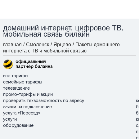
домашний интернет, цифровое ТВ,
мобильная связь билайн
главная
/
Смоленск
/
Ярцево
/
Пакеты домашнего
интернета с ТВ и мобильной связью
все тарифы
семейные тарифы
телевидение
промо-тарифы и акции
проверить техвозможность по адресу
к
заявка на подключение
б
услуга «Переезд»
б
услуги
к
оборудование
с
п
с