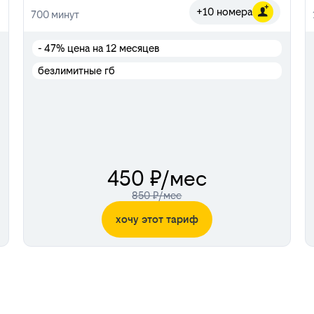
+10 номера
700
минут
- 47%
цена на 12 месяцев
безлимитные гб
450 ₽/мес
850 ₽/мес
хочу этот тариф