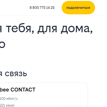
8 800 775 14 25
подключиться
 тебя, для дома,
о
я связь
bee CONTACT
100
мбит/с
221
канал