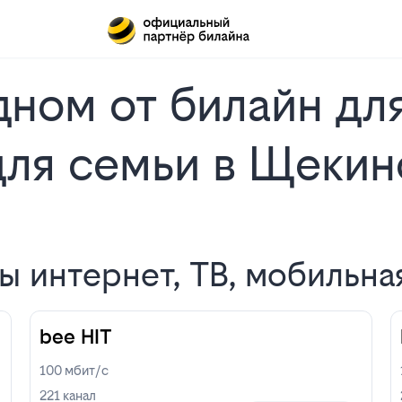
ном от билайн для
для семьи в Щекин
 интернет, ТВ, мобильна
bee HIT
100
мбит/с
221
канал