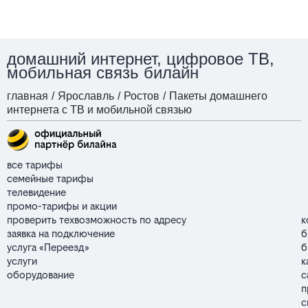
домашний интернет, цифровое ТВ,
мобильная связь билайн
главная
/
Ярославль
/
Ростов
/
Пакеты домашнего
интернета с ТВ и мобильной связью
все тарифы
семейные тарифы
телевидение
промо-тарифы и акции
проверить техвозможность по адресу
к
заявка на подключение
б
услуга «Переезд»
б
услуги
к
оборудование
с
п
с