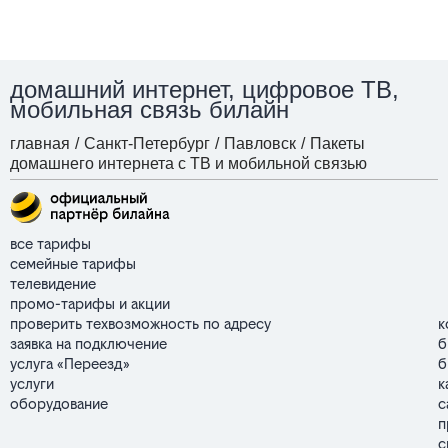
домашний интернет, цифровое ТВ,
мобильная связь билайн
главная
/
Санкт-Петербург
/
Павловск
/
Пакеты
домашнего интернета с ТВ и мобильной связью
все тарифы
семейные тарифы
телевидение
промо-тарифы и акции
проверить техвозможность по адресу
к
заявка на подключение
б
услуга «Переезд»
б
услуги
к
оборудование
с
п
с