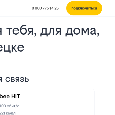
8 800 775 14 25
подключиться
 тебя, для дома,
ецке
я связь
bee HIT
100
мбит/с
221
канал