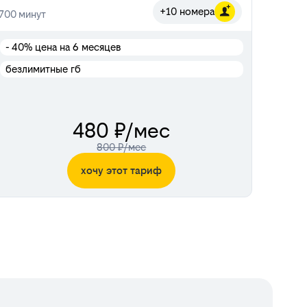
+10 номера
700
минут
- 40%
цена на 6 месяцев
безлимитные гб
480 ₽/мес
800 ₽/мес
хочу этот тариф