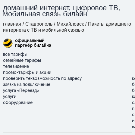
домашний интернет, цифровое ТВ,
мобильная связь билайн
главная
/
Ставрополь
/
Михайловск
/
Пакеты домашнего
интернета с ТВ и мобильной связью
все тарифы
семейные тарифы
телевидение
промо-тарифы и акции
проверить техвозможность по адресу
к
заявка на подключение
б
услуга «Переезд»
б
услуги
к
оборудование
с
п
с
и
в