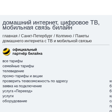
домашний интернет, цифровое ТВ,
мобильная связь билайн
главная
/
Санкт-Петербург
/
Колпино
/
Пакеты
домашнего интернета с ТВ и мобильной связью
все тарифы
семейные тарифы
телевидение
промо-тарифы и акции
проверить техвозможность по адресу
к
заявка на подключение
б
услуга «Переезд»
б
услуги
к
оборудование
с
п
с