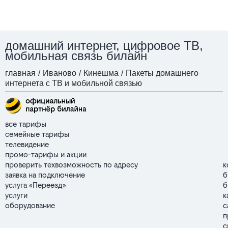
домашний интернет, цифровое ТВ,
мобильная связь билайн
главная
/
Иваново
/
Кинешма
/
Пакеты домашнего
интернета с ТВ и мобильной связью
все тарифы
семейные тарифы
телевидение
промо-тарифы и акции
проверить техвозможность по адресу
к
заявка на подключение
б
услуга «Переезд»
б
услуги
к
оборудование
с
п
с