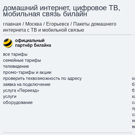
домашний интернет, цифровое ТВ,
мобильная связь билайн
главная
/
Москва
/
Егорьевск
/
Пакеты домашнего
интернета с ТВ и мобильной связью
все тарифы
семейные тарифы
телевидение
промо-тарифы и акции
проверить техвозможность по адресу
к
заявка на подключение
б
услуга «Переезд»
б
услуги
к
оборудование
с
п
с
и
в