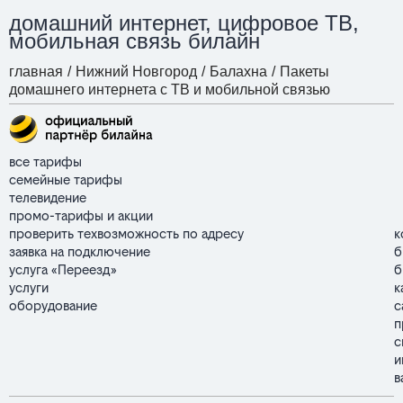
домашний интернет, цифровое ТВ,
мобильная связь билайн
главная
/
Нижний Новгород
/
Балахна
/
Пакеты
домашнего интернета с ТВ и мобильной связью
все тарифы
семейные тарифы
телевидение
промо-тарифы и акции
проверить техвозможность по адресу
к
заявка на подключение
б
услуга «Переезд»
б
услуги
к
оборудование
с
п
с
и
в