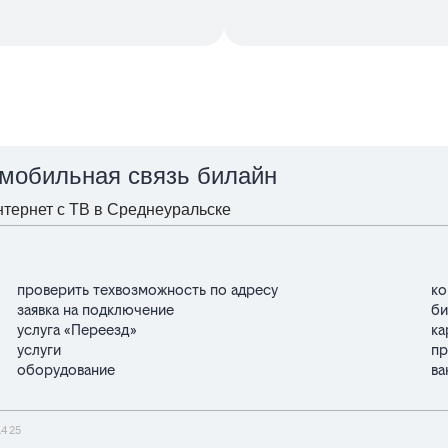
 мобильная связь билайн
тернет с ТВ в Среднеуральске
проверить техвозможность по адресу
ко
заявка на подключение
би
услуга «Переезд»
ка
услуги
пр
оборудование
ва
14 25