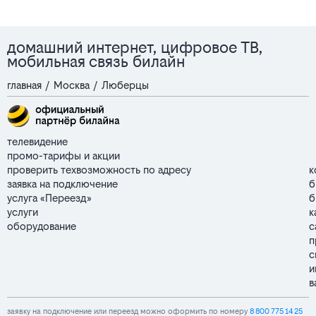
домашний интернет, цифровое ТВ,
мобильная связь билайн
главная
/
Москва
/
Люберцы
телевидение
промо-тарифы и акции
проверить техвозможность по адресу
к
заявка на подключение
б
услуга «Переезд»
б
услуги
к
оборудование
с
п
с
и
в
заявку на подключение или переезд можно оформить по номеру
8 800 775 14 25