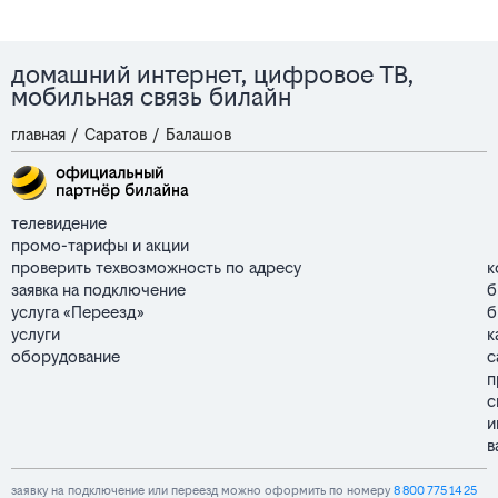
домашний интернет, цифровое ТВ,
мобильная связь билайн
главная
/
Саратов
/
Балашов
телевидение
промо-тарифы и акции
проверить техвозможность по адресу
к
заявка на подключение
б
услуга «Переезд»
б
услуги
к
оборудование
с
п
с
и
в
заявку на подключение или переезд можно оформить по номеру
8 800 775 14 25